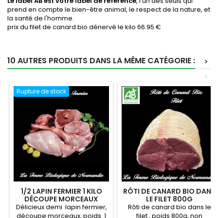
Le label AB est votre label de référence
, l'un des seuls qui
prend en compte le bien-être animal, le respect de la nature, et
la santé de l'homme.
prix du filet de canard bio dénervé le kilo 66.95 €
10 AUTRES PRODUITS DANS LA MÊME CATÉGORIE :
>
<
Rupture de stock
1/2 LAPIN FERMIER 1 KILO
RÔTI DE CANARD BIO DANS
DÉCOUPE MORCEAUX
LE FILET 800G
Délicieux demi lapin fermier,
Rôti de canard bio dans le
découpe morceaux, poids 1
filet , poids 800g, non