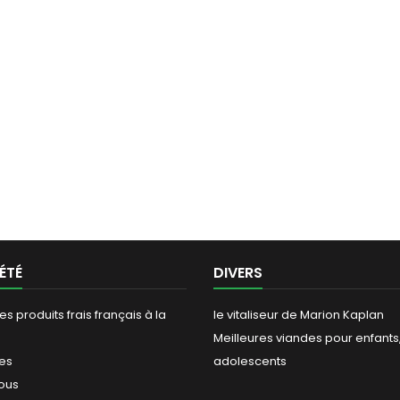
ÉTÉ
DIVERS
es produits frais français à la
le vitaliseur de Marion Kaplan
Meilleures viandes pour enfants
les
adolescents
ous