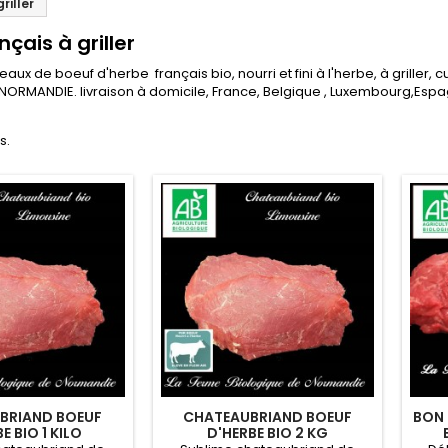
riller
çais à griller
aux de boeuf d'herbe français bio, nourri et fini à l'herbe, à griller, 
NORMANDIE. livraison à domicile, France, Belgique , Luxembourg,Esp
s.
BRIAND BOEUF
CHATEAUBRIAND BOEUF
BON 
E BIO 1 KILO
D'HERBE BIO 2 KG