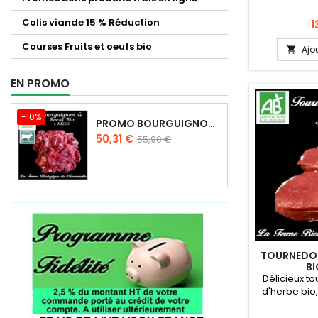
limousine 30
direct de no
Colis viande 15 % Réduction
P
1
biologiqu
Viande orig
Courses Fruits et oeufs bio
Ajo

Normandie 
race à vian
EN PROMO
ses qualités 
jours à 
d'emballag
-10%
pouvant ê
PROMO BOURGUIGNON DE BOEUF D'HERBE 2 KILOS
Prix
Prix
50,31 €
55,90 €
de
base
TOURNEDOS
B
Délicieux t
d'herbe bio,
très tendre, 
du produ