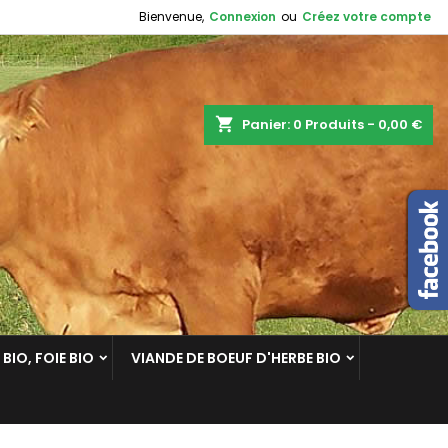
Bienvenue,
Connexion
ou
Créez votre compte
shopping_cart
Panier:
0
Produits - 0,00 €
BIO, FOIE BIO
VIANDE DE BOEUF D'HERBE BIO