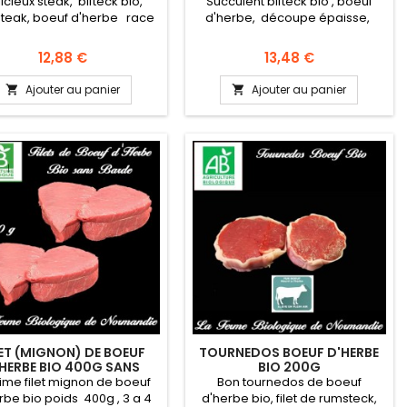
DÉCOUPE NORMALE
icieux steak, bifteck bio,
Succulent bifteck bio , boeuf
teak, boeuf d'herbe race
d'herbe, découpe épaisse,
ousine, 300grammes , en
poids 300g race limousine en
ct du producteur la ferme
direct du producteur la ferme
Prix
Prix
12,88 €
13,48 €
ologique de Normandie.
biologique de Normandie.
de origine France, région
Viande origine France, région
Ajouter au panier
Ajouter au panier


mandie Race LIMOUSINE,
Normandie Race LIMOUSINE,
e à viande reconnue pour
race à viande reconnue pour
ualités bouchères. DLC : dix
ses qualités bouchères. DLC : dix
ours à compter du jour
jours à compter du jour
mballage Viande fraiche
d'emballage Viande fraiche
ouvant être congelée.
pouvant être congelée.
Conditionnement:...
Conditionnement:...
LET (MIGNON) DE BOEUF
TOURNEDOS BOEUF D'HERBE
HERBE BIO 400G SANS
BIO 200G
BARDE
ime filet mignon de boeuf
Bon tournedos de boeuf
rbe bio poids 400g , 3 a 4
d'herbe bio, filet de rumsteck,