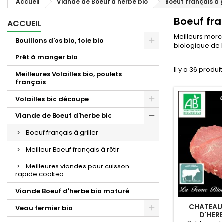
Accueil
Viande de Boeuf d'herbe bio
Boeuf français à g
Boeuf fran
ACCUEIL
Meilleurs morce
Bouillons d'os bio, foie bio
biologique de 
Prêt à manger bio
Il y a 36 produit
Meilleures Volailles bio, poulets
français
Volailles bio découpe
Viande de Boeuf d'herbe bio
Boeuf français à griller
Meilleur Boeuf français à rôtir
Meilleures viandes pour cuisson
rapide cookeo
Viande Boeuf d'herbe bio maturé
CHATEAU
Veau fermier bio
D'HERB