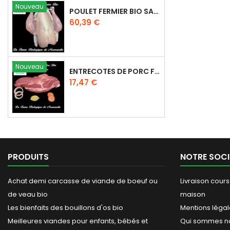
Nouveau
POULET FERMIER BIO SANS PEAU 2,2KG
Prix
60,39 €
Nouveau
ENTRECOTES DE PORC FERMIER BIO ÉCHINE DÉNERVÉES 500G
Prix
17,47 €
PRODUITS
NOTRE SOCI
Achat demi carcasse de viande de boeuf ou
Livraison cours
de veau bio
maison
Les bienfaits des bouillons d'os bio
Mentions léga
Meilleures viandes pour enfants, bébés et
Qui sommes n