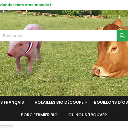
iande-bio-de-normandie.fr

TS FRANÇAIS
VOLAILLES BIO DÉCOUPE
BOUILLONS D'OS 
PORC FERMIER BIO
OU NOUS TROUVER