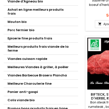
Sublime c
Viande d'Agneau bio
boeuf d'herb
race limou
Achat en ligne meilleurs produits
direct du p
frais
Pr
5
biologiqu
Mouton bio
Viande orig
Ajo

Normandie 
Porc fermier bio
race à vian
ses qualités 
Epicerie fine produits frais
jours à 
d'emballag
Meilleurs produits frais viande de la
pouvant 
ferme
Condit
Viandes cuisson rapide
Meilleures Viandes à griller, à poêler
Viandes Barbecue Brasero Plancha
Meilleure Charcuterie fine
Panier anti-gaspi
BIFTECK, 
D'HERBE,
Colis viande bio
DÉC
Bon steak fr
rumsteak , b
Promos bons produits frais en ligne