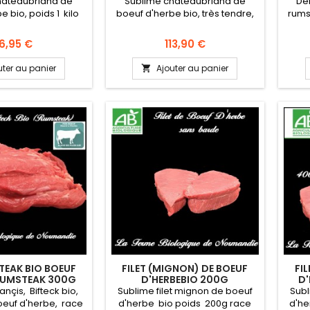
hateaubriand de
Sublime chateaubriand de
Dél
e bio, poids 1 kilo
boeuf d'herbe bio, très tendre,
rums
sine, 1 Pièce, en
poids 2 kg race limousine, 1
lim
roducteur la ferme
Pièce, en direct du producteur
dire
ix
Prix
6,95 €
113,90 €
e de Normandie
la ferme biologique de
bi
ine France, région
Normandie Viande origine
Vian
uter au panier
Ajouter au panier

Race LIMOUSINE,
France, région Normandie Race
Nor
de reconnue pour
LIMOUSINE, race à viande
rac
bouchères. DLC : dix
reconnue pour ses qualités
ses q
compter du jour
bouchères. DLC : dix jours à
j
e Viande fraiche
compter du jour d'emballage
d'e
être congelée.
Viande fraiche pouvant être
p
ionnement:...
congelée....
STEAK BIO BOEUF
FILET (MIGNON) DE BOEUF
FI
 RUMSTEAK 300G
D'HERBEBIO 200G
D'
OUPE FINE
ançis, Bifteck bio,
Sublime filet mignon de boeuf
Subl
oeuf d'herbe, race
d'herbe bio poids 200g race
d'he