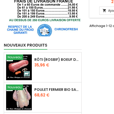
P
2
biologiqu
Viande orig
Ajo

Normandie 
race à vian
ses qualités 
Affichage 1-12 
jours à 
d'emballag
pouvant 
Condit
NOUVEAUX PRODUITS
Nouveau
RÔTI (ROSBIF) BOEUF D'HERBE BIO (RUMSTEAK) 800G
Prix
35,96 €
Nouveau
POULET FERMIER BIO SANS PEAU 2,5 KG
Prix
68,62 €