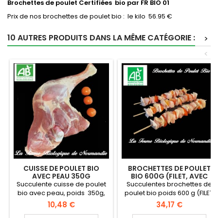
Brochettes de poulet Certifiées bio par FR BIO 01
Prix de nos brochettes de poulet bio : le kilo 56.95 €
10 AUTRES PRODUITS DANS LA MÊME CATÉGORIE :
>
<
CUISSE DE POULET BIO
BROCHETTES DE POULET
AVEC PEAU 350G
BIO 600G (FILET, AVEC
PEAU)
Succulente cuisse de poulet
Succulentes brochettes de
bio avec peau, poids 350g,
poulet bio poids 600 g (FILET,
en direct du producteur, la
avec peau) , livraison à
Prix
Prix
10,48 €
34,17 €
ferme biologique de
domicile en direct du