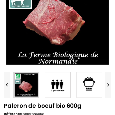


Paleron de boeuf bio 600g
Référence
paleron600g