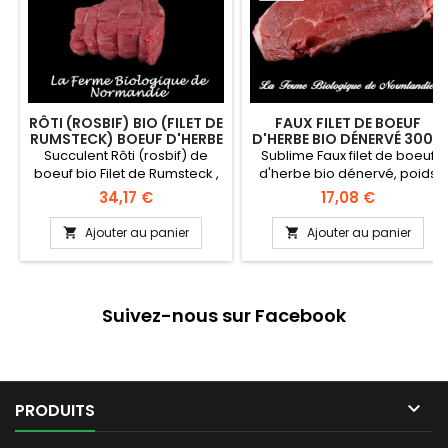
RÔTI (ROSBIF) BIO (FILET DE
FAUX FILET DE BOEUF
RUMSTECK) BOEUF D'HERBE
D'HERBE BIO DÉNERVÉ 300G
600G
Succulent Rôti (rosbif) de
Sublime Faux filet de boeuf
boeuf bio Filet de Rumsteck ,
d'herbe bio dénervé, poids
boeuf d'herbe extra tendre,
300g race limousine, en
Prix
Prix
34,17 €
17,08 €
gouteux, poids 600 g en
direct du producteur la ferme
direct du producteur, la ferme
biologique de Normandie.
Ajouter au panier
Ajouter au panier


biologique de Normandie.
Viande origine France, région
Viande origine FRANCE, race
Normandie Race LIMOUSINE,
limousine région Normandie
race à viande reconnue pour
Livraison offerte a partir de
ses qualités bouchères. DLC :
Suivez-nous sur Facebook
250 euos
dix jours à compter du jour
d'emballage Viande fraiche
pouvant être congelée.
Conditionnement: sous-vide
par...

PRODUITS