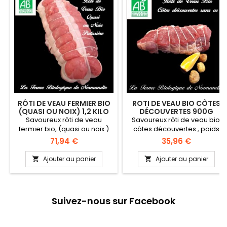
RÔTI DE VEAU FERMIER BIO
ROTI DE VEAU BIO CÔTES
(QUASI OU NOIX) 1,2 KILO
DÉCOUVERTES 900G
Savoureux rôti de veau
Savoureux rôti de veau bio,
fermier bio, (quasi ou noix )
côtes découvertes , poids
poids 1,2 kilos , en direct du
900g en direct du producteur
Prix
Prix
71,94 €
35,96 €
producteur la ferme
la Ferme Biologique de
biologique de Normandie
Normandie
Ajouter au panier
Ajouter au panier


Viande origine France, région
Normandie Veau élevé sous
la mère, Race LIMOUSINE,
race à viande reconnue pour
Suivez-nous sur Facebook
ses qualités bouchères. DLC :
dix jours à compter du jour
d'emballage Viande fraiche