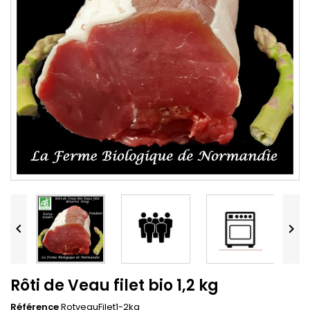


Rôti de Veau filet bio 1,2 kg
Référence
RotveauFilet1-2kg